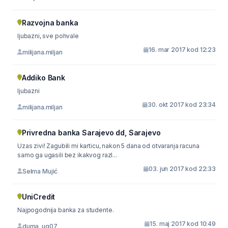
Razvojna banka
ljubazni, sve pohvale
16. mar 2017 kod 12:23
milijana.miljan
Addiko Bank
ljubazni
30. okt 2017 kod 23:34
milijana.miljan
Privredna banka Sarajevo dd, Sarajevo
Uzas zivi! Zagubili mi karticu, nakon 5 dana od otvaranja racuna
samo ga ugasili bez ikakvog razl...
03. jun 2017 kod 22:33
Selma Mujić
UniCredit
Najpogodnija banka za studente.
15. maj 2017 kod 10:49
duma_ug07