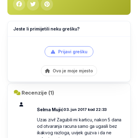
Jeste li primijetili neku grešku?
Prijavi grešku
Ovo je moje mjesto
Recenzije (1)
Selma Mujić
03. jun 2017 kod 22:33
Uzas zivi! Zagubili mi karticu, nakon 5 dana
od otvaranja racuna samo ga ugasili bez
ikakvog razloga, uvijek guzva i da ne