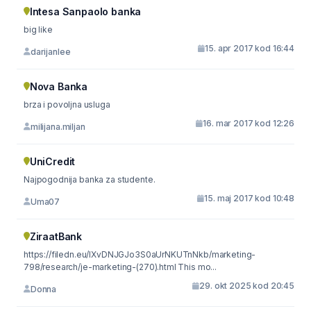
Intesa Sanpaolo banka
big like
15. apr 2017 kod 16:44
darijanlee
Nova Banka
brza i povoljna usluga
16. mar 2017 kod 12:26
milijana.miljan
UniCredit
Najpogodnija banka za studente.
15. maj 2017 kod 10:48
Uma07
ZiraatBank
https://filedn.eu/lXvDNJGJo3S0aUrNKUTnNkb/marketing-
798/research/je-marketing-(270).html This mo...
29. okt 2025 kod 20:45
Donna