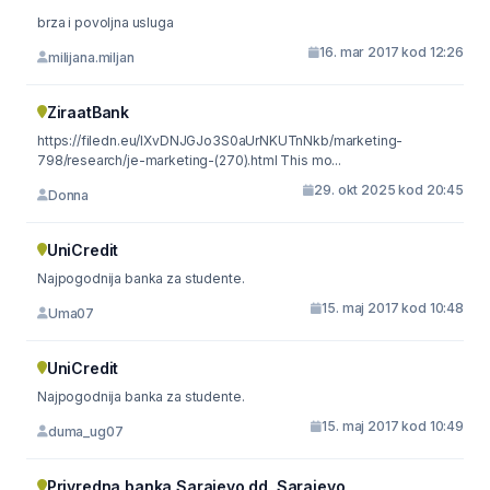
brza i povoljna usluga
16. mar 2017 kod 12:26
milijana.miljan
ZiraatBank
https://filedn.eu/lXvDNJGJo3S0aUrNKUTnNkb/marketing-
798/research/je-marketing-(270).html This mo...
29. okt 2025 kod 20:45
Donna
UniCredit
Najpogodnija banka za studente.
15. maj 2017 kod 10:48
Uma07
UniCredit
Najpogodnija banka za studente.
15. maj 2017 kod 10:49
duma_ug07
Privredna banka Sarajevo dd, Sarajevo