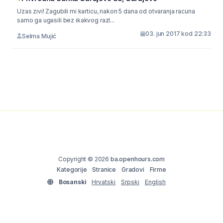
Uzas zivi! Zagubili mi karticu, nakon 5 dana od otvaranja racuna
samo ga ugasili bez ikakvog razl...
03. jun 2017 kod 22:33
Selma Mujić
Copyright © 2026
ba.openhours.com
Kategorije
Stranice
Gradovi
Firme
Bosanski
Hrvatski
Srpski
English