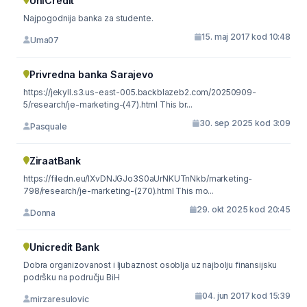
UniCredit
Najpogodnija banka za studente.
15. maj 2017 kod 10:48
Uma07
Privredna banka Sarajevo
https://jekyll.s3.us-east-005.backblazeb2.com/20250909-
5/research/je-marketing-(47).html This br...
30. sep 2025 kod 3:09
Pasquale
ZiraatBank
https://filedn.eu/lXvDNJGJo3S0aUrNKUTnNkb/marketing-
798/research/je-marketing-(270).html This mo...
29. okt 2025 kod 20:45
Donna
Unicredit Bank
Dobra organizovanost i ljubaznost osoblja uz najbolju finansijsku
podršku na području BiH
04. jun 2017 kod 15:39
mirzaresulovic