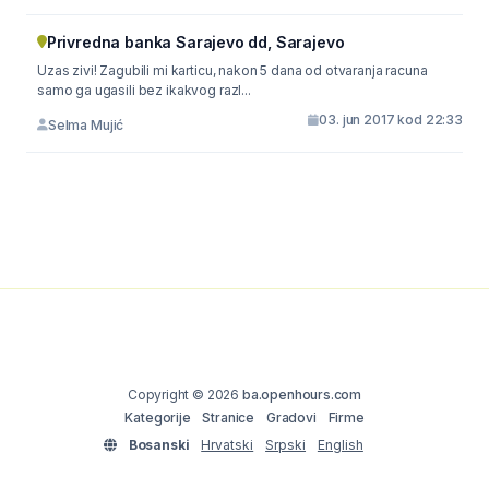
Privredna banka Sarajevo dd, Sarajevo
Uzas zivi! Zagubili mi karticu, nakon 5 dana od otvaranja racuna
samo ga ugasili bez ikakvog razl...
03. jun 2017 kod 22:33
Selma Mujić
Copyright © 2026
ba.openhours.com
Kategorije
Stranice
Gradovi
Firme
Bosanski
Hrvatski
Srpski
English