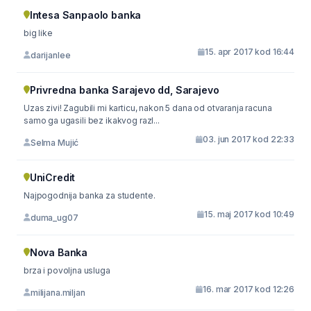
Intesa Sanpaolo banka
big like
15. apr 2017 kod 16:44
darijanlee
Privredna banka Sarajevo dd, Sarajevo
Uzas zivi! Zagubili mi karticu, nakon 5 dana od otvaranja racuna
samo ga ugasili bez ikakvog razl...
03. jun 2017 kod 22:33
Selma Mujić
UniCredit
Najpogodnija banka za studente.
15. maj 2017 kod 10:49
duma_ug07
Nova Banka
brza i povoljna usluga
16. mar 2017 kod 12:26
milijana.miljan