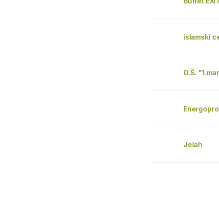
Buffet EXI
islamski c
O.Š. "1.ma
Energopr
Jelah