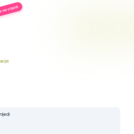
 ne vrijedi
acije
rijedi