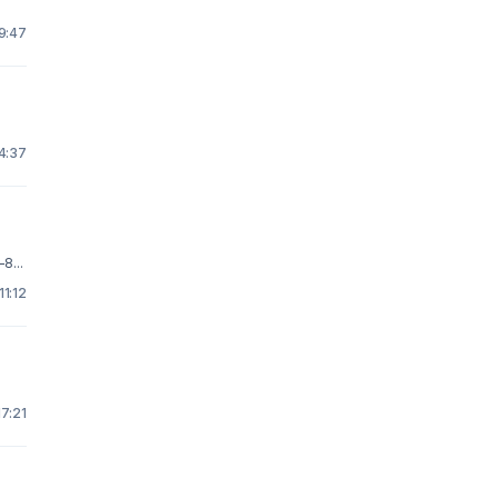
19:47
14:37
8...
11:12
17:21