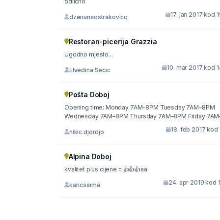
odlično
17. jan 2017 kod 
dzenanaostrakovicq
Restoran-picerija Grazzia
Ugodno mjesto...
10. mar 2017 kod 
Elvedina Secic
Pošta Doboj
Opening time: Monday 7AM–8PM Tuesday 7AM–8PM
Wednesday 7AM–8PM Thursday 7AM–8PM Friday 7AM–
18. feb 2017 kod 
nikic.djordjo
Alpina Doboj
kvalitet plus cijene = 👍👍👍aa
24. apr 2019 kod 
karicsaima