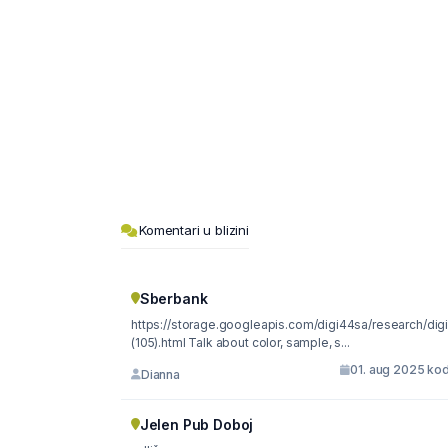
Komentari u blizini
Sberbank
https://storage.googleapis.com/digi44sa/research/dig
(105).html Talk about color, sample, s...
01. aug 2025 kod
Dianna
Jelen Pub Doboj