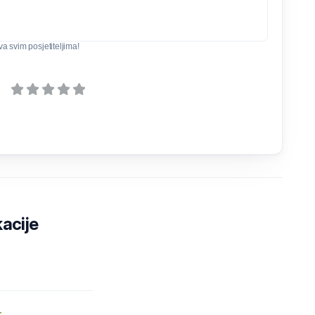
iva svim posjetiteljima!
kacije