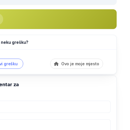
li neku grešku?
vi grešku
Ovo je moje mjesto
ntar za