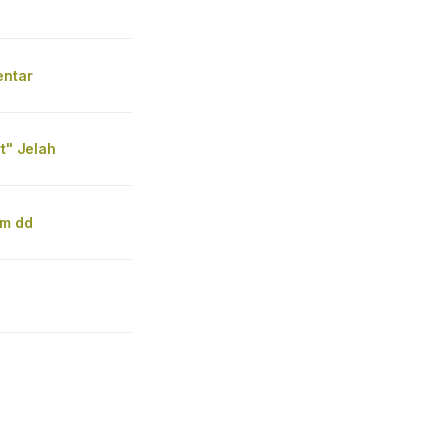
T
entar
rt" Jelah
om dd