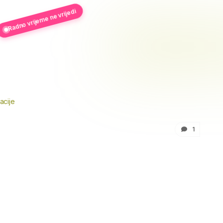
Radno vrijeme ne vrijedi
acije
1