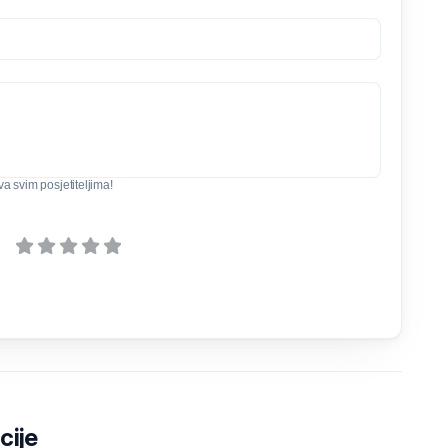
iva svim posjetiteljima!
cije