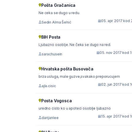
Pošta Gračanica
Ne ceka se dugo u redu.
05. apr 2017 kod 
Sedin Alma Šehić
BIH Posta
Ljubazno osoblje. Ne čeka se dugo na red.
05. nov 2017 kod 1
sarachusein
Hrvatska pošta Busovača
brza usluga, male guzve,svakako preporucujem
02. jun 2017 kod 
ajla.cisic
Posta Vogosca
uredno cisto ko u apoteci osoblje ljubazno
15. apr 2017 kod 
darijanlee