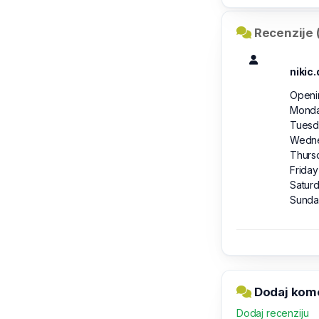
Recenzije (
nikic.
Openin
Mond
Tues
Wedn
Thurs
Frida
Satur
Sunda
Dodaj kome
Dodaj recenziju