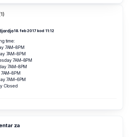
1)
djordjo
18. feb 2017 kod 11:12
g time:
ay 7AM–8PM
day 7AM–8PM
esday 7AM–8PM
day 7AM–8PM
y 7AM–8PM
day 7AM–6PM
y Closed
ntar za