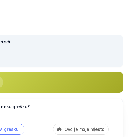
rijedi
li neku grešku?
vi grešku
Ovo je moje mjesto