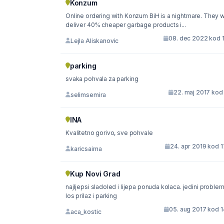
Konzum
Online ordering with Konzum BiH is a nightmare. They wi
deliver 40% cheaper garbage products i...
08. dec 2022 kod 1
Lejla Aliskanovic
parking
svaka pohvala za parking
22. maj 2017 kod
selimsemira
INA
Kvalitetno gorivo, sve pohvale
24. apr 2019 kod 
karicsaima
Kup Novi Grad
najljepsi sladoled i lijepa ponuda kolaca. jedini problem
los prilaz i parking
05. aug 2017 kod 1
aca_kostic