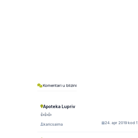
Komentari u blizini
Apoteka Lupriv
👍👍👍
24. apr 2019 kod 
karicsaima