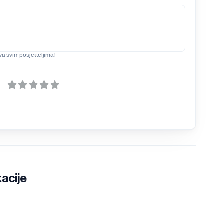
iva svim posjetiteljima!
kacije