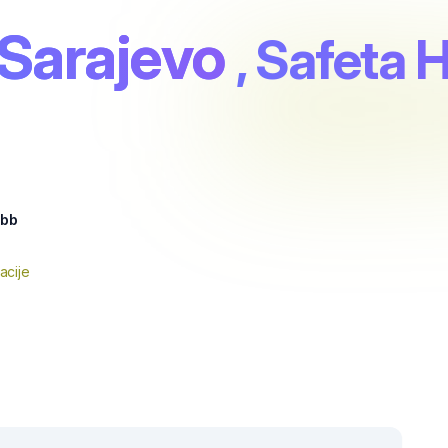
Sarajevo
, Safeta 
 bb
acije