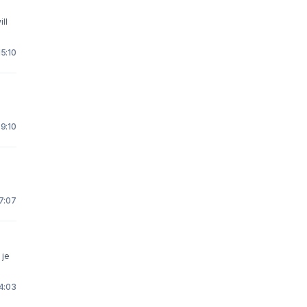
ll
5:10
 9:10
17:07
 je
4:03