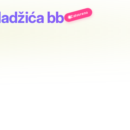
Hadžića bb
Zatvoreno