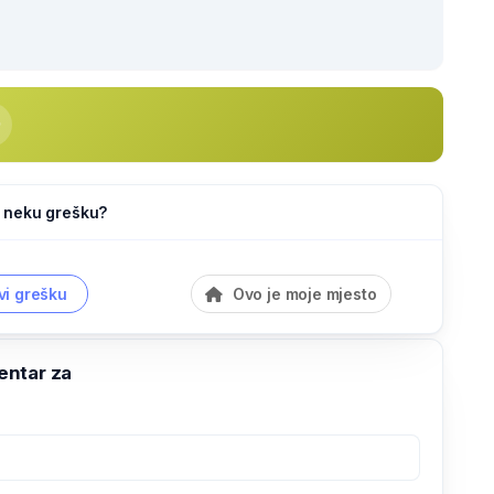
li neku grešku?
vi grešku
Ovo je moje mjesto
ntar za