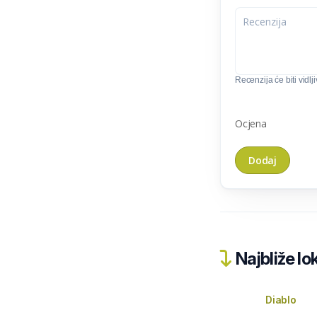
Recenzija će biti vidlj
Ocjena
Najbliže lo
Diablo