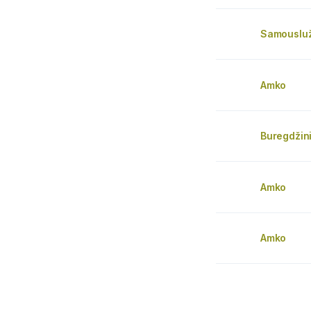
Samousluž
Amko
Buregdžin
Amko
Amko