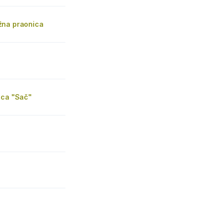
na praonica
ica "Sač"