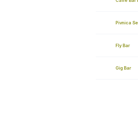
Caffe Bar
Pivnica S
Fly Bar
Gig Bar