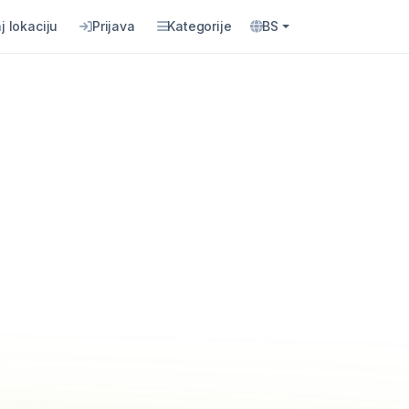
j lokaciju
Prijava
Kategorije
BS