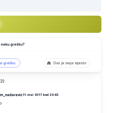
li neku grešku?
vi grešku
Ovo je moje mjesto
(2)
im_nadarevic
11. mar 2017 kod 23:43
o