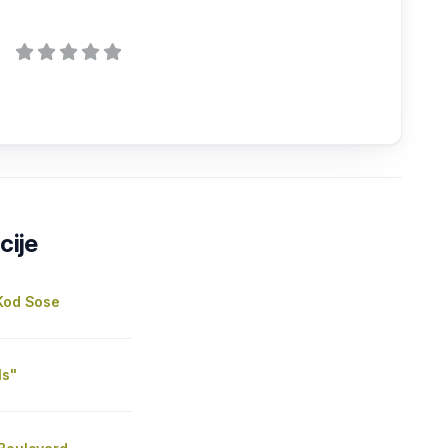
cije
-Kod Sose
ls"