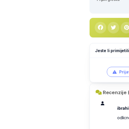
Jeste li primijeti
Prija
Recenzije 
ibrah
odlicn