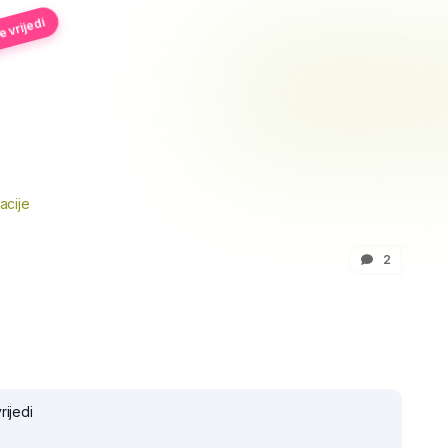
 vrijedi
acije
2
rijedi