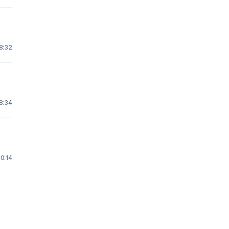
18:32
18:34
 0:14