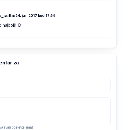
_softic
24. jan 2017 kod 17:54
 najbolji! :D
ntar za
iva svim posjetiteljima!