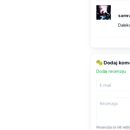
samra
Daleko
Dodaj kome
Dodaj recenziju
Recenzija će biti vidlj