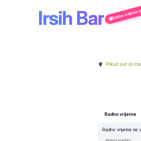
Radno vrijeme ne
Irsih Bar
Prikaži put do lok
Radno vrijeme
Radno vrijeme ne v
Prijavi grešku