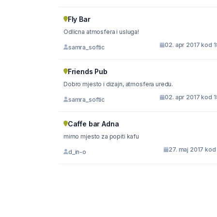
Fly Bar
Odlicna atmosfera i usluga!
02. apr 2017 kod 
samra_softic
Friends Pub
Dobro mjesto i dizajn, atmosfera uredu.
02. apr 2017 kod 
samra_softic
Caffe bar Adna
mirno mjesto za popiti kafu
27. maj 2017 kod
d_in-o