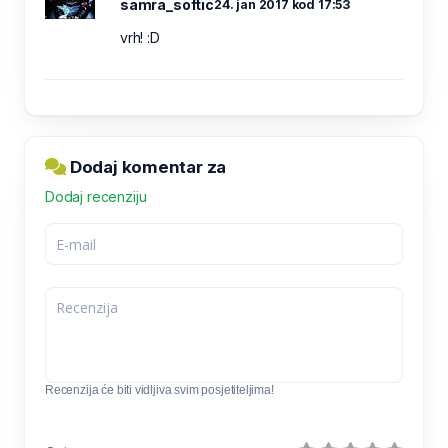
samra_softic
24. jan 2017 kod 17:53
vrh! :D
Dodaj komentar za
Dodaj recenziju
Recenzija će biti vidljiva svim posjetiteljima!