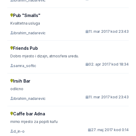
ibrahim_nadarevic
Pub "Smalls"
Kvalitetna usluga
11. mar 2017 kod 23:43
ibrahim_nadarevic
Friends Pub
Dobro mjesto i dizajn, atmosfera uredu.
02. apr 2017 kod 18:34
samra_softic
Irsih Bar
odlicno
11. mar 2017 kod 23:43
ibrahim_nadarevic
Caffe bar Adna
mirno mjesto za popiti kafu
27. maj 2017 kod 0:14
d_in-o