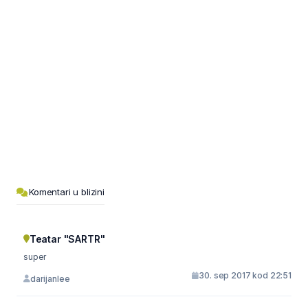
Komentari u blizini
Teatar "SARTR"
super
30. sep 2017 kod 22:51
darijanlee