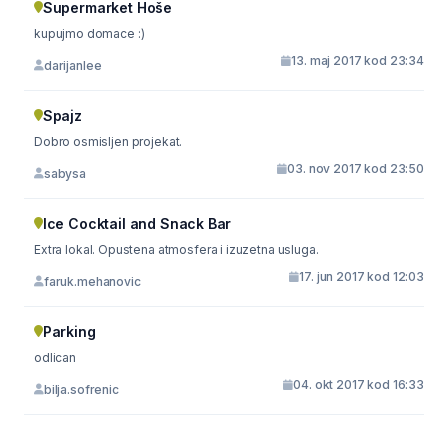
Supermarket Hoše
kupujmo domace :)
13. maj 2017 kod 23:34
darijanlee
Spajz
Dobro osmisljen projekat.
03. nov 2017 kod 23:50
sabysa
Ice Cocktail and Snack Bar
Extra lokal. Opustena atmosfera i izuzetna usluga.
17. jun 2017 kod 12:03
faruk.mehanovic
Parking
odlican
04. okt 2017 kod 16:33
bilja.sofrenic