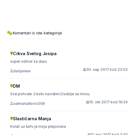
Komentari iz iste kategorije
Crkva Svetog Josipa
super odmor za dusu
30. sep 2017 kod 22:52
darijanlee
DM
Sve pohvale .Cesto navratim.Osoblje na nivou.
10. okt 2017 kod 19:34
selmahalilovic009
Slastičarna Manja
Kolač uz kafu je moja preporuka
11. nov 2017 kod 2:40