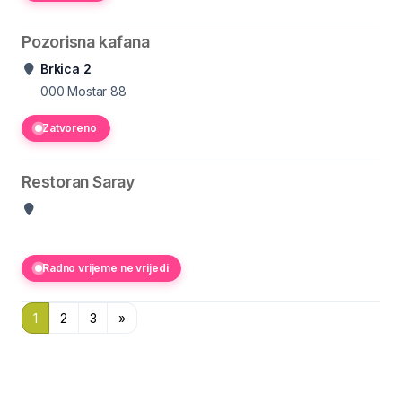
Pozorisna kafana
Brkica 2
000
Mostar 88
Zatvoreno
Restoran Saray
Radno vrijeme ne vrijedi
1
2
3
»