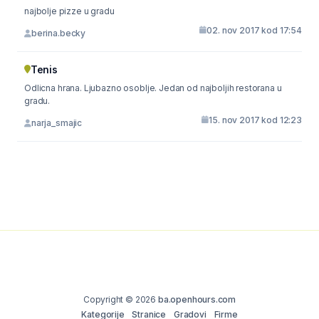
najbolje pizze u gradu
02. nov 2017 kod 17:54
berina.becky
Tenis
Odlicna hrana. Ljubazno osoblje. Jedan od najboljih restorana u
gradu.
15. nov 2017 kod 12:23
narja_smajic
Copyright © 2026
ba.openhours.com
Kategorije
Stranice
Gradovi
Firme