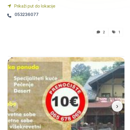
Prikaži put do lokacije
053236077
2
1
‹
›