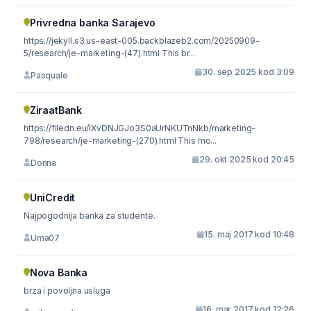
Privredna banka Sarajevo
https://jekyll.s3.us-east-005.backblazeb2.com/20250909-
5/research/je-marketing-(47).html This br...
30. sep 2025 kod 3:09
Pasquale
ZiraatBank
https://filedn.eu/lXvDNJGJo3S0aUrNKUTnNkb/marketing-
798/research/je-marketing-(270).html This mo...
29. okt 2025 kod 20:45
Donna
UniCredit
Najpogodnija banka za studente.
15. maj 2017 kod 10:48
Uma07
Nova Banka
brza i povoljna usluga
16. mar 2017 kod 12:26