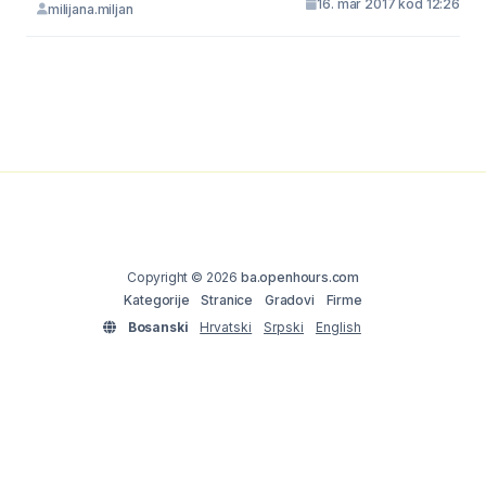
16. mar 2017 kod 12:26
milijana.miljan
Copyright © 2026
ba.openhours.com
Kategorije
Stranice
Gradovi
Firme
Bosanski
Hrvatski
Srpski
English