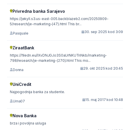
Privredna banka Sarajevo
https://jekyll.s3.us-east-005.backblazeb2.com/20250909-
5/research/je-marketing-(47).html This br...
30. sep 2025 kod 3:09
Pasquale
ZiraatBank
https://filedn.eu/lXvDNJGJo3S0aUrNKUTnNkb/marketing-
798/research/je-marketing-(270).html This mo...
29. okt 2025 kod 20:45
Donna
UniCredit
Najpogodnija banka za studente.
15. maj 2017 kod 10:48
Uma07
Nova Banka
brza i povoljna usluga