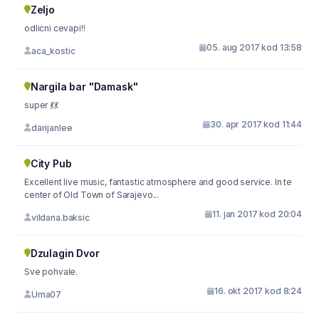
Zeljo
odlicni cevapi!!
05. aug 2017 kod 13:58
aca_kostic
Nargila bar "Damask"
super 💃💃
30. apr 2017 kod 11:44
darijanlee
City Pub
Excellent live music, fantastic atmosphere and good service. In te
center of Old Town of Sarajevo...
11. jan 2017 kod 20:04
vildana.baksic
Dzulagin Dvor
Sve pohvale.
16. okt 2017 kod 8:24
Uma07