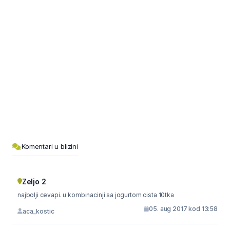
Komentari u blizini
Zeljo 2
najbolji cevapi. u kombinacinji sa jogurtom cista 10tka
05. aug 2017 kod 13:58
aca_kostic