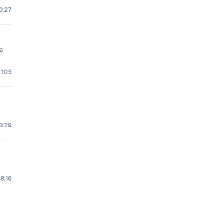
10:27
1:05
23:29
8:16