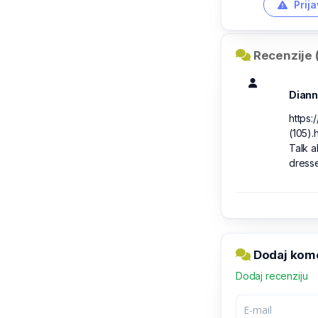
Prija
Recenzije (
Dian
https:
(105).
Talk a
dresse
Dodaj kome
Dodaj recenziju