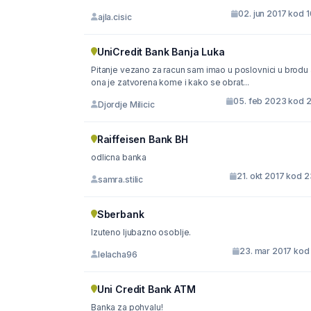
02. jun 2017 kod 
ajla.cisic
UniCredit Bank Banja Luka
Pitanje vezano za racun sam imao u poslovnici u brodu a
ona je zatvorena kome i kako se obrat...
05. feb 2023 kod 2
Djordje Milicic
Raiffeisen Bank BH
odlicna banka
21. okt 2017 kod 
samra.stilic
Sberbank
Izuteno ljubazno osoblje.
23. mar 2017 kod 
lelacha96
Uni Credit Bank ATM
Banka za pohvalu!