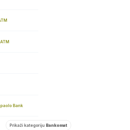
 ATM
n ATM
npaolo Bank
Prikaži kategoriju
Bankomat