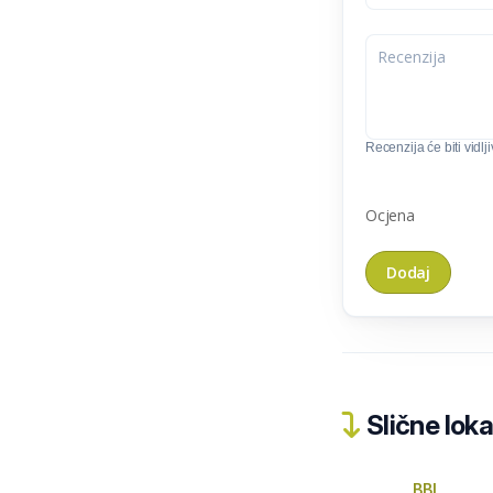
Recenzija će biti vidlj
Ocjena
Slične loka
BBI