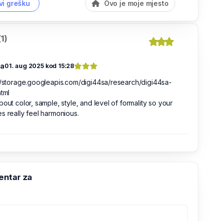
vi grešku
Ovo je moje mjesto
1)
na
01. aug 2025 kod 15:28
//storage.googleapis.com/digi44sa/research/digi44sa-
html
bout color, sample, style, and level of formality so your
s really feel harmonious.
ntar za