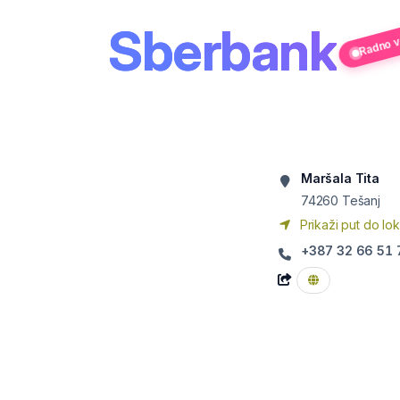
Radno vr
Sberbank
Maršala Tita
74260
Tešanj
Prikaži put do lok
+387 32 66 51 