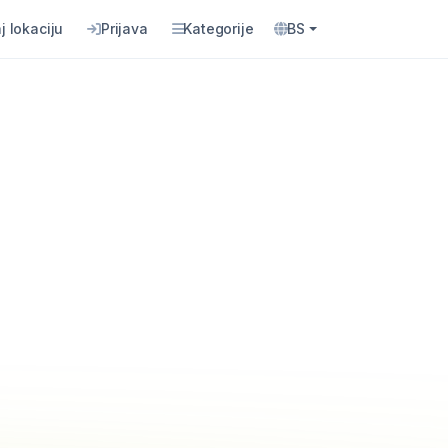
j lokaciju
Prijava
Kategorije
BS