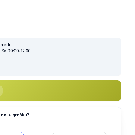
rijedi
 Sa 09:00-12:00
li neku grešku?