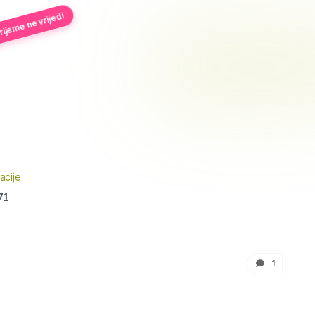
ijeme ne vrijedi
acije
71
1