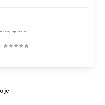
iva svim posjetiteljima!
cije