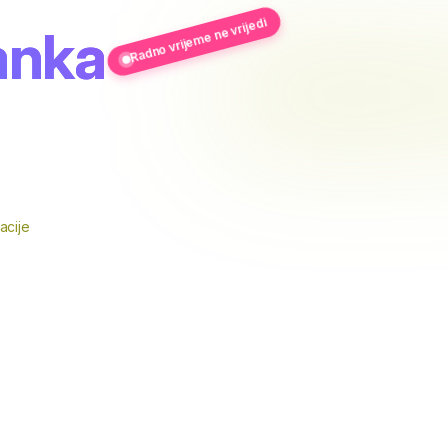
Radno vrijeme ne vrijedi
anka
acije