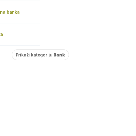
lna banka
ka
Prikaži kategoriju
Bank