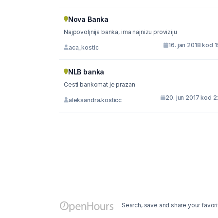
Nova Banka
Najpovoljnija banka, ima najnizu proviziju
16. jan 2018 kod 
aca_kostic
NLB banka
Cesti bankomat je prazan
20. jun 2017 kod 
aleksandra.kosticc
Search, save and share your favori