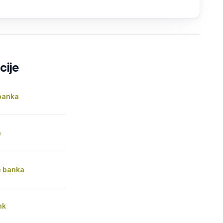
cije
 banka
a
 banka
nk