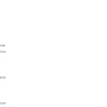
cija
10:04
 8:50
0:00