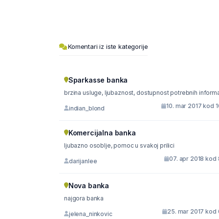
Komentari iz iste kategorije
Sparkasse banka
brzina usluge, ljubaznost, dostupnost potrebnih informa
10. mar 2017 kod 
indian_blond
Komercijalna banka
ljubazno osoblje, pomoc u svakoj prilici
07. apr 2018 kod
darijanlee
Nova banka
najgora banka
25. mar 2017 kod 
jelena_ninkovic