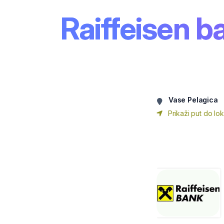
Raiffeisen b
Vase Pelagica
Prikaži put do lok