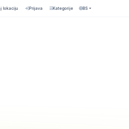
j lokaciju
Prijava
Kategorije
BS