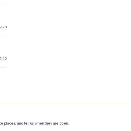
19:23
22:42
te places, and tell us when they are open.