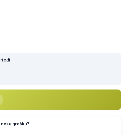
rijedi
li neku grešku?