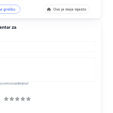
vi grešku
Ovo je moje mjesto
ntar za
iva svim posjetiteljima!