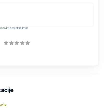
iva svim posjetiteljima!
kacije
vnik