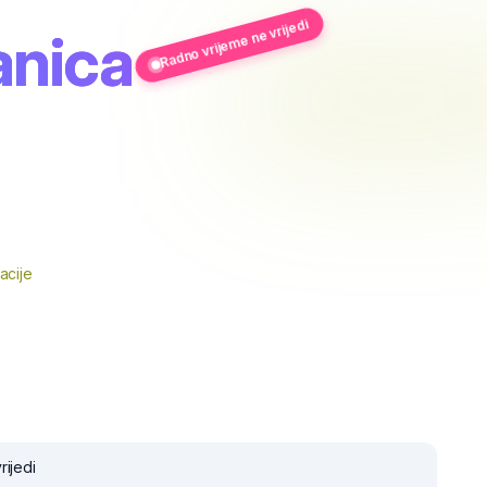
Radno vrijeme ne vrijedi
anica
acije
rijedi