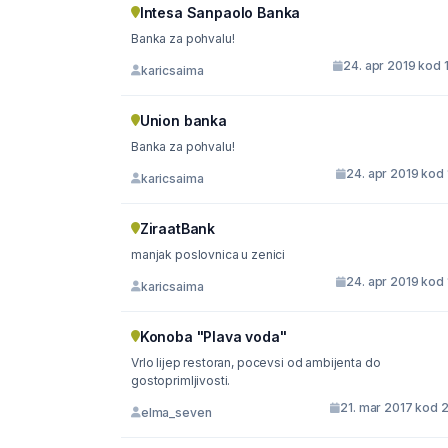
Intesa Sanpaolo Banka
Banka za pohvalu!
24. apr 2019 kod 
karicsaima
Union banka
Banka za pohvalu!
24. apr 2019 kod 
karicsaima
ZiraatBank
manjak poslovnica u zenici
24. apr 2019 kod 
karicsaima
Konoba "Plava voda"
Vrlo lijep restoran, pocevsi od ambijenta do
gostoprimljivosti.
21. mar 2017 kod 
elma_seven