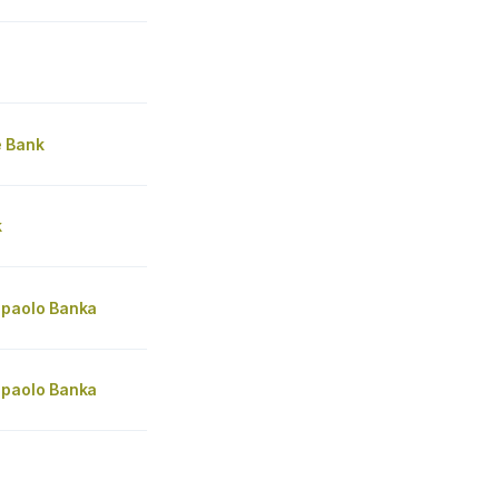
 Bank
k
npaolo Banka
npaolo Banka