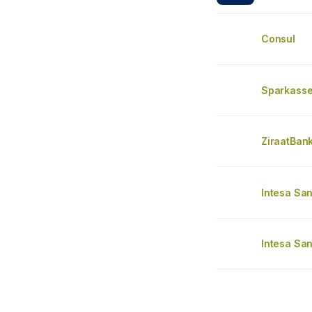
Consul
Sparkasse
ZiraatBan
Intesa Sa
Intesa Sa