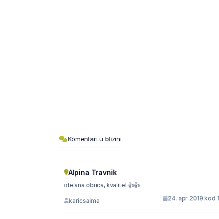
Komentari u blizini
Alpina Travnik
idelana obuca, kvalitet 👍👍
24. apr 2019 kod 
karicsaima