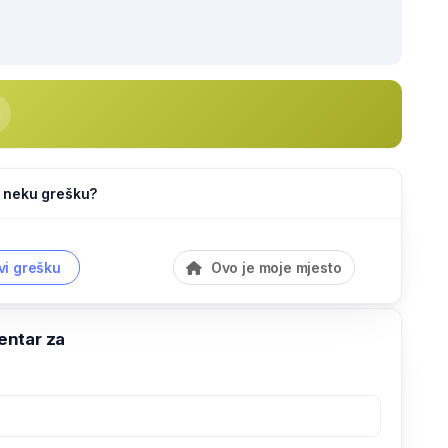
li neku grešku?
vi grešku
Ovo je moje mjesto
ntar za