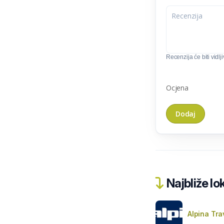
Recenzija će biti vidlj
Ocjena
Najbliže lo
Alpina Tra