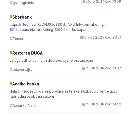
05. jul 2017 kod 13:59
gizmogizmic
Sberbank
https://filedn.eu/lXvDNJGJo3S0aUrNKUTnNkb/marketing-
821/research/je-marketing-(200).html Its exp...
16. nov 2025 kod 23:51
Tessa
Restoran DUGA
usluga odliicna , imaju i dostavu. cijene pristupacne
14. jan 2018 kod 13:07
pdavor...@...
Addiko banka
dala bih sugestiju da se poboljsa salterska sluzba , u vrijeme guzvi
radi jedna osoba na salteru
14. jan 2018 kod 18:42
Davorka Panic