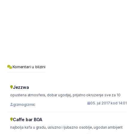
Komentari u blizini
Jezzwa
opustena atmosfera, dobar ugodjaj, prijatno okruzenje sve za 10
05. jul 2017 kod 14:01
gizmogizmic
Caffe bar BOA
najbolja kafa u gradu, usluzno i ljubazno osoblje, ugodan ambijent