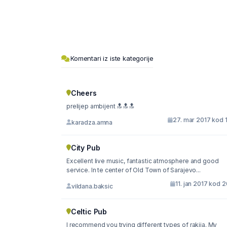
Komentari iz iste kategorije
Cheers
prelijep ambijent 🔝🔝🔝
27. mar 2017 kod 
karadza.amna
City Pub
Excellent live music, fantastic atmosphere and good
service. In te center of Old Town of Sarajevo...
11. jan 2017 kod 
vildana.baksic
Celtic Pub
I recommend you trying different types of rakija. My