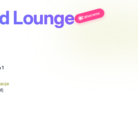
nd Lounge
Zatvoreno
 1
acije
M)