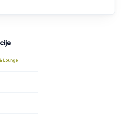
cije
 & Lounge
t