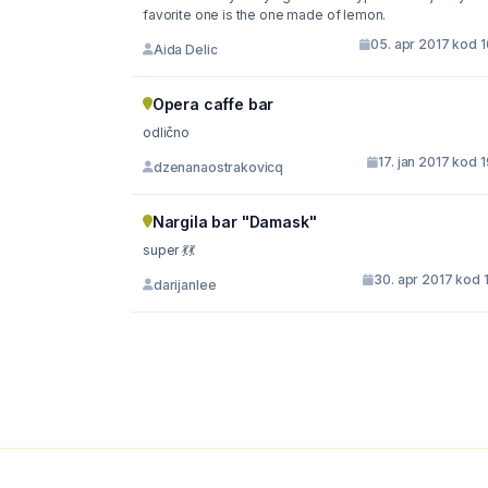
favorite one is the one made of lemon.
05. apr 2017 kod 
Aida Delic
Opera caffe bar
odlično
17. jan 2017 kod 
dzenanaostrakovicq
Nargila bar "Damask"
super 💃💃
30. apr 2017 kod 
darijanlee