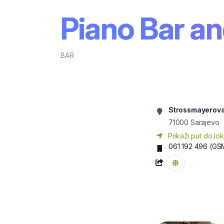
Piano Bar a
BAR
Strossmayerova
71000
Sarajevo
Prikaži put do lok
061 192 496
(GS