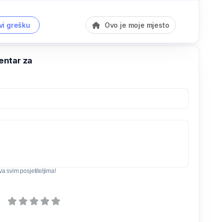
vi grešku
Ovo je moje mjesto
ntar za
iva svim posjetiteljima!