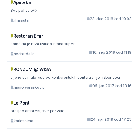
Apoteka
Sve pohvale😙
23. dec 2016 kod 19:03
ilmasuta
Restoran Emir
samo da je brza usluga, hrana super
16. sep 2018 kod 11:19
nedretdelic
KONZUM @ WISA
cijene su malo vise od konkurentskih centara ali je i izbor veci.
05. jan 2017 kod 13:16
mario varsakovic
Le Pont
prelijep ambijent, sve pohvale
24. apr 2019 kod 17:25
karicsaima