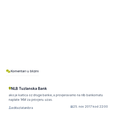
Komentari u blizini
NLB Tuzlanska Bank
ako je kartica oz druge banke, a provjeravamo na nlb bankomatu
naplate 1KM za provjeru. uzas.
25. nov 2017 kod 22:00
editazlatanibra