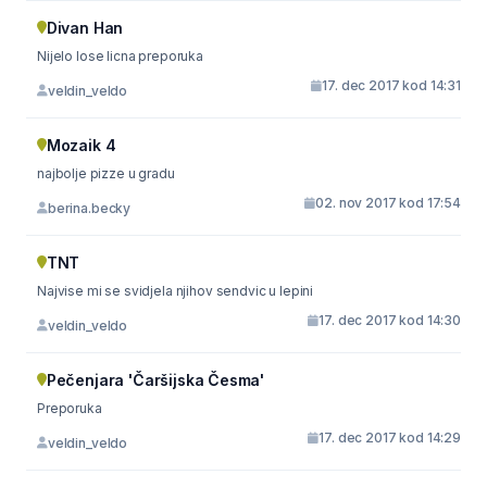
Divan Han
Nijelo lose licna preporuka
17. dec 2017 kod 14:31
veldin_veldo
Mozaik 4
najbolje pizze u gradu
02. nov 2017 kod 17:54
berina.becky
TNT
Najvise mi se svidjela njihov sendvic u lepini
17. dec 2017 kod 14:30
veldin_veldo
Pečenjara 'Čaršijska Česma'
Preporuka
17. dec 2017 kod 14:29
veldin_veldo