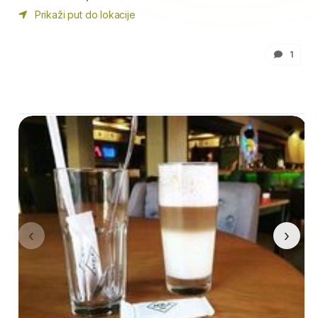
Prikaži put do lokacije
1
‹
›