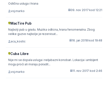
Odlična usluga i hrana
09. nov 2017 kod 12:21
voj.marko
MacTire Pub
Najbolji pub u gradu. Muzika odlicna, hrana fenomenalna. Zbog
velike guzve najbolje je rezervisat...
16. jan 2018 kod 19:48
aca_kostic
Cuba Libre
Nije mi se dopala usluga i neljubazni konobari. Lokacija i ambijent
mogu proći ali moraju poradit...
11. nov 2017 kod 2:46
voj.marko