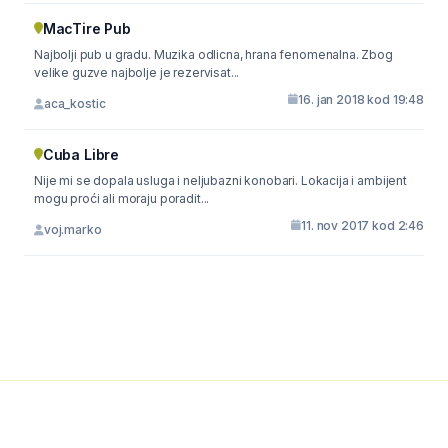
MacTire Pub
Najbolji pub u gradu. Muzika odlicna, hrana fenomenalna. Zbog
velike guzve najbolje je rezervisat...
16. jan 2018 kod 19:48
aca_kostic
Cuba Libre
Nije mi se dopala usluga i neljubazni konobari. Lokacija i ambijent
mogu proći ali moraju poradit...
11. nov 2017 kod 2:46
voj.marko