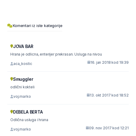
Komentari iz iste kategorije
JOVA BAR
Hrana je odlicna, enterijer prekrasan. Usluga na nivou
16. jan 2018 kod 19:39
aca_kostic
Smuggler
odlični kokteli
13. okt 2017 kod 18:52
voj.marko
DEBELA BERTA
Odlična usluga i hrana
09. nov 2017 kod 12:21
voj.marko