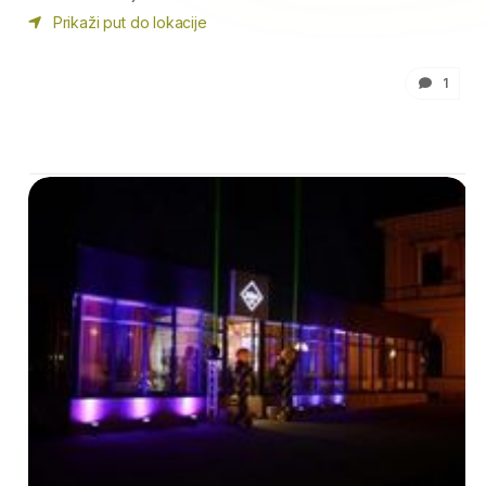
Prikaži put do lokacije
1