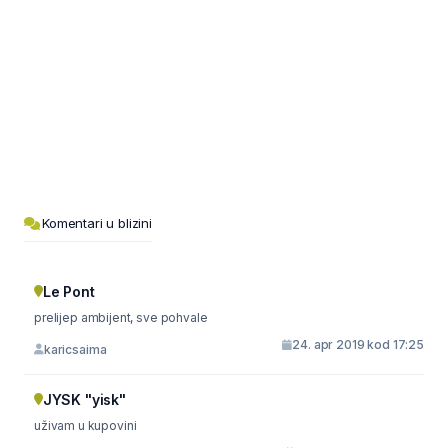
Komentari u blizini
Le Pont
prelijep ambijent, sve pohvale
24. apr 2019 kod 17:25
karicsaima
JYSK "yisk"
uživam u kupovini