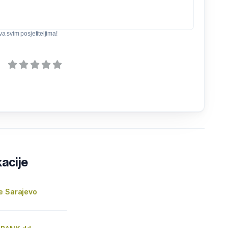
iva svim posjetiteljima!
kacije
e Sarajevo