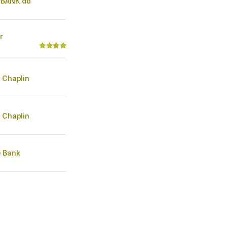
n BANK dd
r
 Chaplin
 Chaplin
 Bank