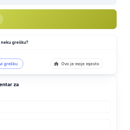
li neku grešku?
vi grešku
Ovo je moje mjesto
ntar za