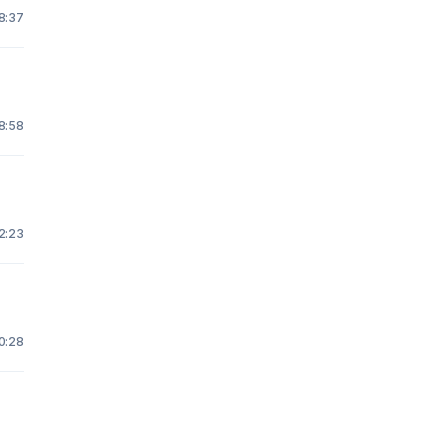
18:37
8:58
 2:23
0:28