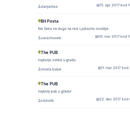
15. apr 2017 kod 
darijanlee
BH Posta
Ne čeka se dugo na red. Ljubazno osoblje.
06. nov 2017 kod 1
sarachusein
The PUB
najbolje svirke u gradu
11. mar 2017 kod
mirela bakal
The PUB
najbolji pub u gradu!
22. dec 2017 kod 
irisholik