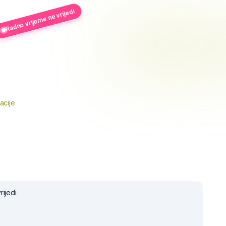
Radno vrijeme ne vrijedi
acije
rijedi