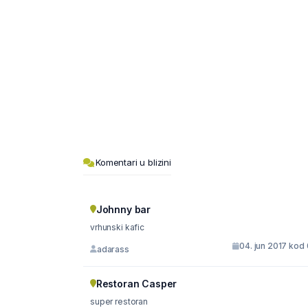
Komentari u blizini
Johnny bar
vrhunski kafic
04. jun 2017 kod
adarass
Restoran Casper
super restoran