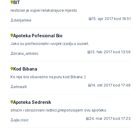
BIT
restoran je super relaksirajuce mjesto
15. apr 2017 kod 16:51
darijanlee
Apoteka Pofesional Bio
Jako su profesionalni i uvijek izadju u susret.
13. feb 2017 kod 13:59
brana_antonic
Kod Bibana
Ko nije bio obavezno na puru kod Bibana :)
14. okt 2017 kod 17:48
elmaa9
Apoteka Sedrenik
strucni i obrazovani radnici,preporucujem ovu apoteku
24. mar 2017 kod 17:23
ajla.cisic