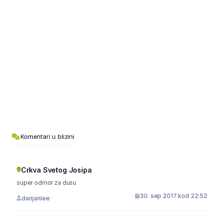
Komentari u blizini
Crkva Svetog Josipa
super odmor za dusu
30. sep 2017 kod 22:52
darijanlee