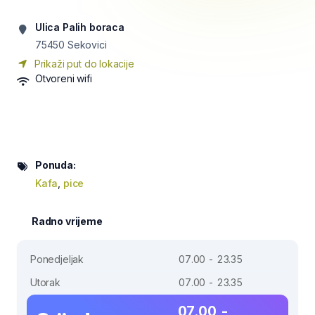
Ulica Palih boraca
75450
Sekovici
Prikaži put do lokacije
Otvoreni wifi
Ponuda:
Kafa
,
pice
Radno vrijeme
Ponedjeljak
07.00 - 23.35
Utorak
07.00 - 23.35
07.00 -