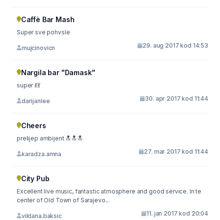
Caffè Bar Mash
Super sve pohvsle
29. aug 2017 kod 14:53
mujcinovicn
Nargila bar "Damask"
super 💃💃
30. apr 2017 kod 11:44
darijanlee
Cheers
prelijep ambijent 🔝🔝🔝
27. mar 2017 kod 11:44
karadza.amna
City Pub
Excellent live music, fantastic atmosphere and good service. In te
center of Old Town of Sarajevo...
11. jan 2017 kod 20:04
vildana.baksic