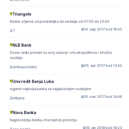
Triangolo
Radno vrijeme od ponedeljka do nedelje od 07:00 do 23:00
14. sep 2017 kod 16:45
?
NLB Bank
Dosta veliki promet na ovoj lokaciji i vrlo ekspiditivno i stručno
osoblje.
05. apr 2017 kod 13:42
drhhauschwitz
Unicredit Banja Luka
sigurno najbolja banka sa najljubaznijim osobljem
10. mar 2017 kod 14:48
bltijana
Nova Banka
Najpovoljnija banka, ima najnizu proviziju
16. jan 2018 kod 19:23