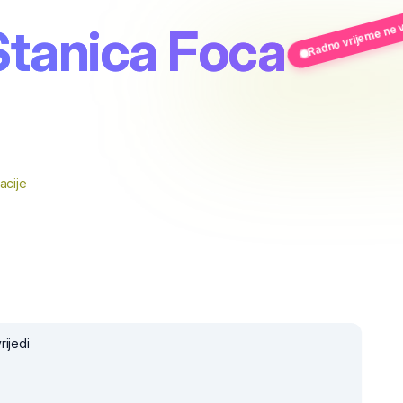
Radno vrijeme ne v
tanica Foca
acije
rijedi