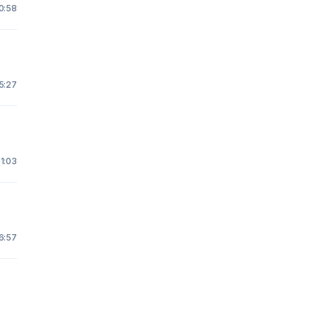
 0:58
15:27
 1:03
16:57