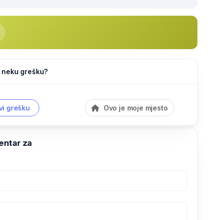
li neku grešku?
vi grešku
Ovo je moje mjesto
ntar za