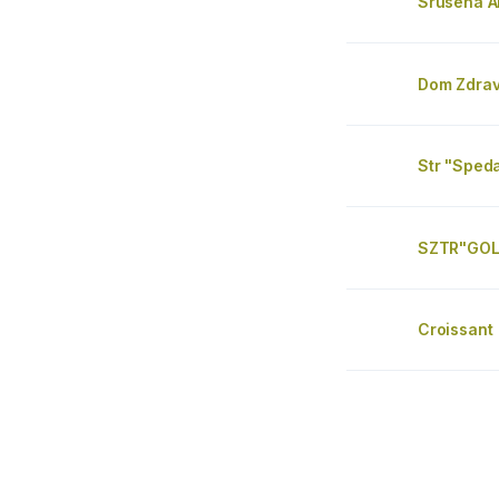
Srušena A
Dom Zdrav
Str "Sped
SZTR"GO
Croissant