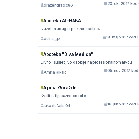
20. okt 2017 kod
drazendragic86
Apoteka AL-HANA
Izuzetna usluga i prijatno osoblje.
14. maj 2017 kod 
edina_gz
Apoteka "Diva Medica"
Divno i susretljivo osoblje na profesionalnom nivou.
05. nov 2017 kod
Amina Rikalo
Alpina Goražde
Kvalitet i ljubazno osoblje
16. jun 2017 kod 
lakovicfaris.04