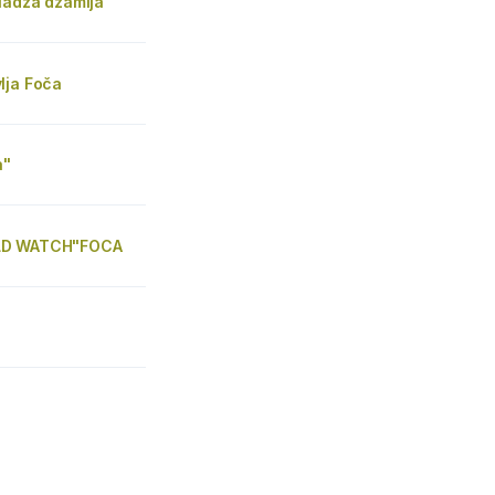
ladža džamija
lja Foča
a"
LD WATCH"FOCA