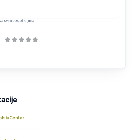
iva svim posjetiteljima!
kacije
olskiCentar