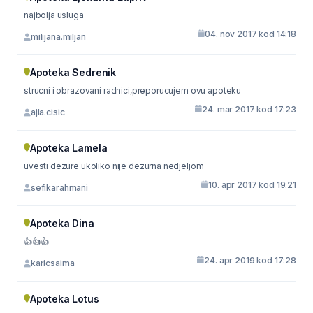
najbolja usluga
04. nov 2017 kod 14:18
milijana.miljan
Apoteka Sedrenik
strucni i obrazovani radnici,preporucujem ovu apoteku
24. mar 2017 kod 17:23
ajla.cisic
Apoteka Lamela
uvesti dezure ukoliko nije dezurna nedjeljom
10. apr 2017 kod 19:21
sefikarahmani
Apoteka Dina
👍👍👍
24. apr 2019 kod 17:28
karicsaima
Apoteka Lotus