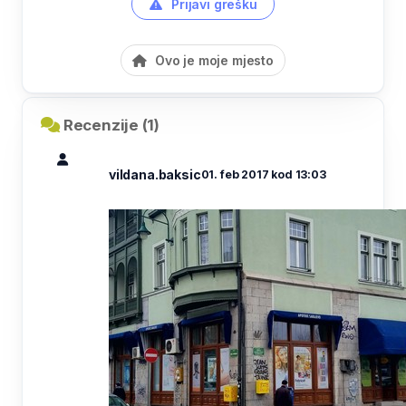
Prijavi grešku
Ovo je moje mjesto
Recenzije (1)
vildana.baksic
01. feb 2017 kod 13:03