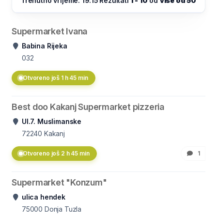
Trenutno vrijeme: 19:15
Rezultati
1 - 10
od
više od 50
Supermarket Ivana
Babina Rijeka
032
Otvoreno još 1 h 45 min
Best doo Kakanj Supermarket pizzeria
Ul.7. Muslimanske
72240
Kakanj
Otvoreno još 2 h 45 min
1
Supermarket "Konzum"
ulica hendek
75000
Donja Tuzla