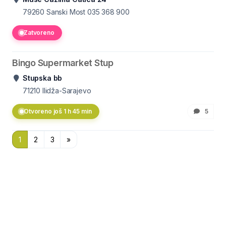
79260 Sanski Most
035 368 900
Zatvoreno
Bingo Supermarket Stup
Stupska bb
71210
Ilidža-Sarajevo
Otvoreno još 1 h 45 min
5
1
2
3
»