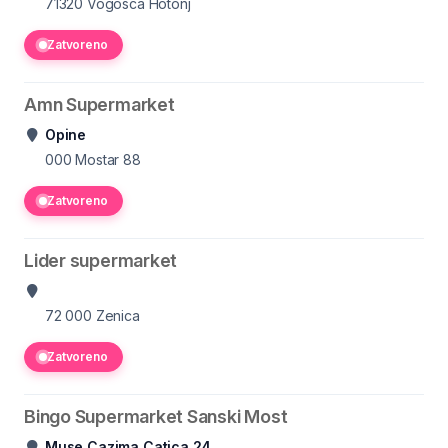
71320 Vogosca
Hotonj
Zatvoreno
Amn Supermarket
Opine
000
Mostar 88
Zatvoreno
Lider supermarket
72 000 Zenica
Zatvoreno
Bingo Supermarket Sanski Most
Muse Cazima Catica 24