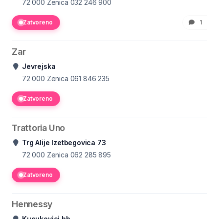
72 000 Zenica
032 246 900
Zatvoreno
1
Zar
Jevrejska
72 000 Zenica
061 846 235
Zatvoreno
Trattoria Uno
Trg Alije Izetbegovica 73
72 000 Zenica
062 285 895
Zatvoreno
Hennessy
Kucukovici bb