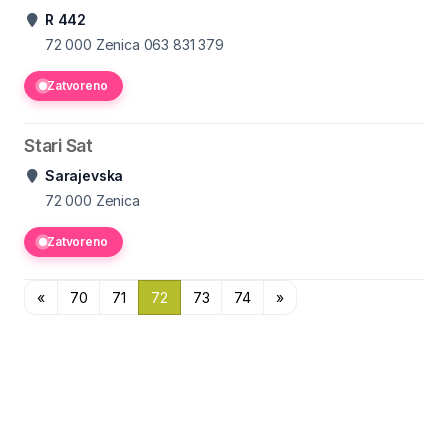
R 442
72 000 Zenica
063 831 379
Zatvoreno
Stari Sat
Sarajevska
72 000 Zenica
Zatvoreno
«
70
71
72
73
74
»