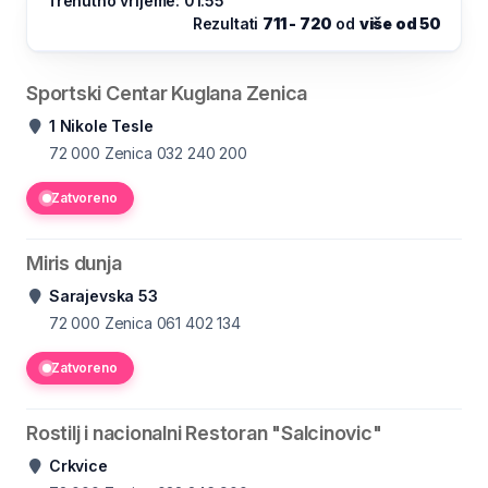
Trenutno vrijeme: 01:55
Rezultati
711 - 720
od
više od 50
Sportski Centar Kuglana Zenica
1 Nikole Tesle
72 000 Zenica
032 240 200
Zatvoreno
Miris dunja
Sarajevska 53
72 000 Zenica
061 402 134
Zatvoreno
Rostilj i nacionalni Restoran "Salcinovic"
Crkvice