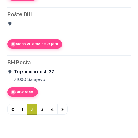
Pošte BIH
Radno vrijeme ne vrijedi
BH Posta
Trg solidarnosti 37
71000
Sarajevo
Zatvoreno
«
1
2
3
4
»