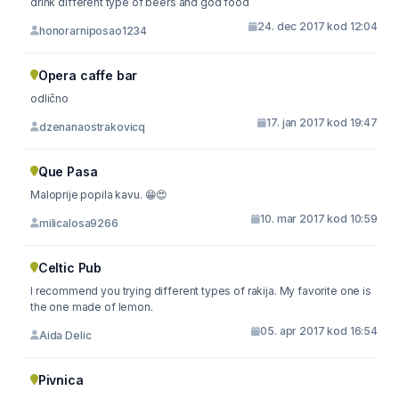
drink different type of beers and god food
24. dec 2017 kod 12:04
honorarniposao1234
Opera caffe bar
odlično
17. jan 2017 kod 19:47
dzenanaostrakovicq
Que Pasa
Maloprije popila kavu. 😁😍
10. mar 2017 kod 10:59
milicalosa9266
Celtic Pub
I recommend you trying different types of rakija. My favorite one is
the one made of lemon.
05. apr 2017 kod 16:54
Aida Delic
Pivnica