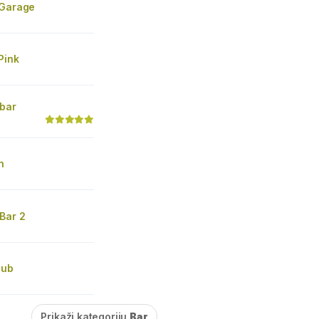
 Garage
Pink
 bar
n
Bar 2
Pub
Prikaži kategoriju
Bar