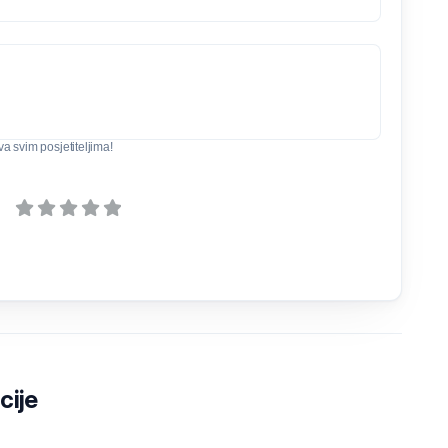
iva svim posjetiteljima!
cije