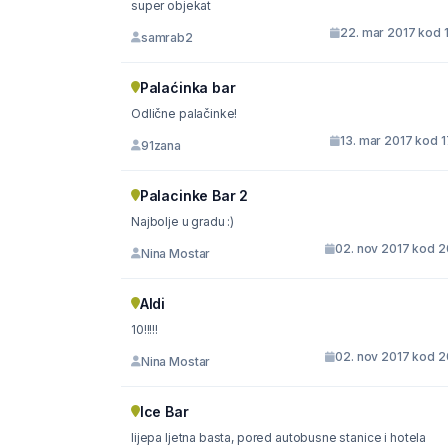
super objekat
22. mar 2017 kod 
samrab2
Palaćinka bar
Odlične palačinke!
13. mar 2017 kod 
91zana
Palacinke Bar 2
Najbolje u gradu :)
02. nov 2017 kod 2
Nina Mostar
Aldi
10!!!!!
02. nov 2017 kod 2
Nina Mostar
Ice Bar
lijepa ljetna basta, pored autobusne stanice i hotela