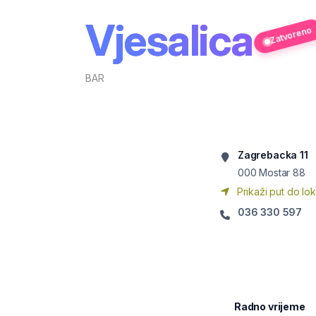
Vjesalica
Zatvoreno
BAR
Zagrebacka 11
000
Mostar 88
Prikaži put do lok
036 330 597
Radno vrijeme