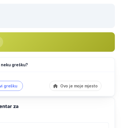
li neku grešku?
vi grešku
Ovo je moje mjesto
ntar za