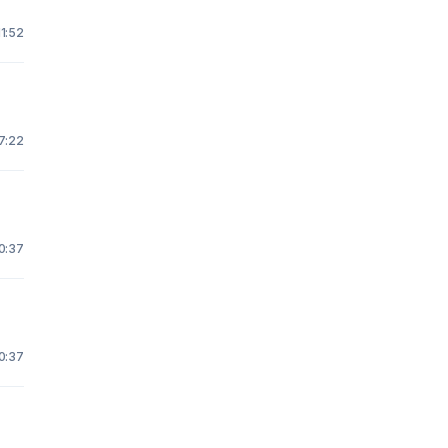
11:52
17:22
0:37
0:37