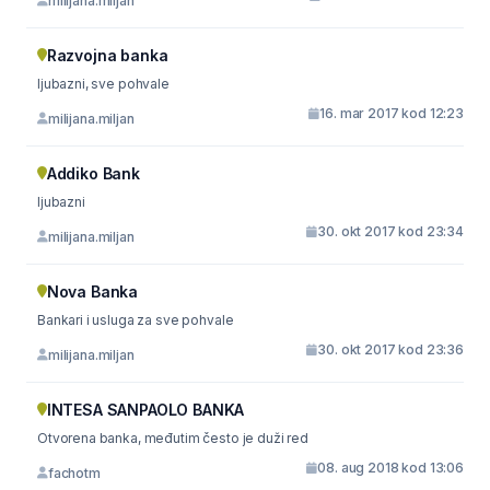
milijana.miljan
Razvojna banka
ljubazni, sve pohvale
16. mar 2017 kod 12:23
milijana.miljan
Addiko Bank
ljubazni
30. okt 2017 kod 23:34
milijana.miljan
Nova Banka
Bankari i usluga za sve pohvale
30. okt 2017 kod 23:36
milijana.miljan
INTESA SANPAOLO BANKA
Otvorena banka, međutim često je duži red
08. aug 2018 kod 13:06
fachotm