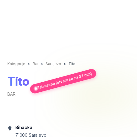
Kategorije
Bar
Sarajevo
Tito
Zatvoreno (otvara se za 37 min)
Tito
BAR
Bihacka
71000
Sarajevo