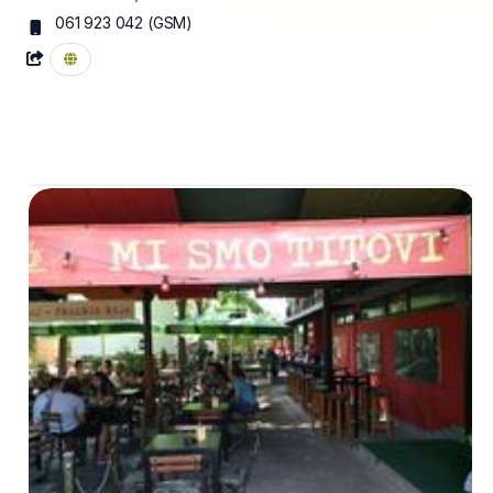
061 923 042
(GSM)