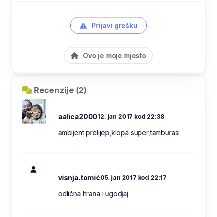
Prijavi grešku
Ovo je moje mjesto
Recenzije (2)
aalica2000
12. jan 2017 kod 22:38
ambijent prelijep,klopa super,tamburasi
visnja.tomić
05. jan 2017 kod 22:17
odlična hrana i ugodjaj