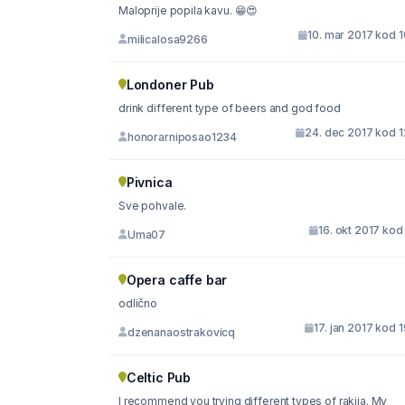
Maloprije popila kavu. 😁😍
10. mar 2017 kod 
milicalosa9266
Londoner Pub
drink different type of beers and god food
24. dec 2017 kod 1
honorarniposao1234
Pivnica
Sve pohvale.
16. okt 2017 kod
Uma07
Opera caffe bar
odlično
17. jan 2017 kod 
dzenanaostrakovicq
Celtic Pub
I recommend you trying different types of rakija. My