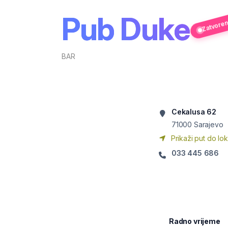
Pub Duke
Zatvore
BAR
Cekalusa 62
71000
Sarajevo
Prikaži put do lok
033 445 686
Radno vrijeme