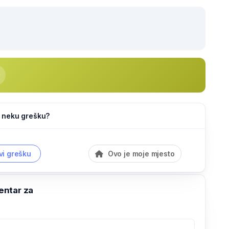
li neku grešku?
vi grešku
Ovo je moje mjesto
ntar za