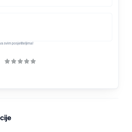
iva svim posjetiteljima!
cije