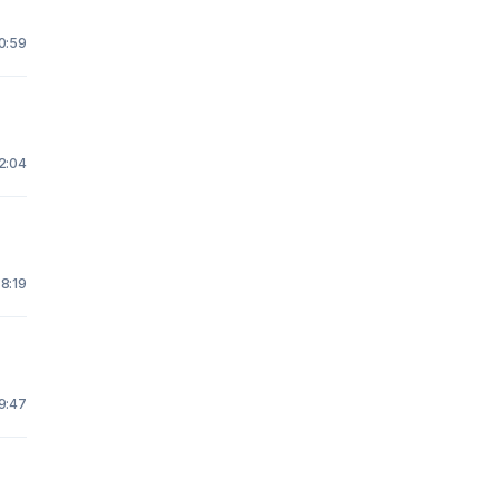
10:59
2:04
 8:19
19:47