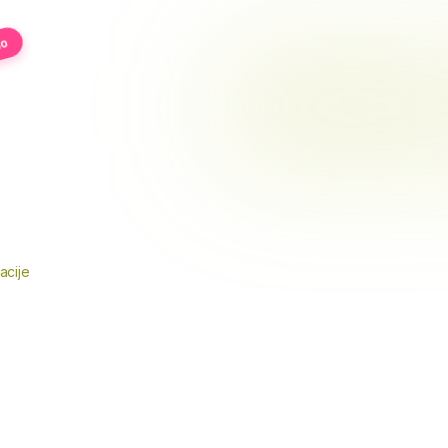
no
acije