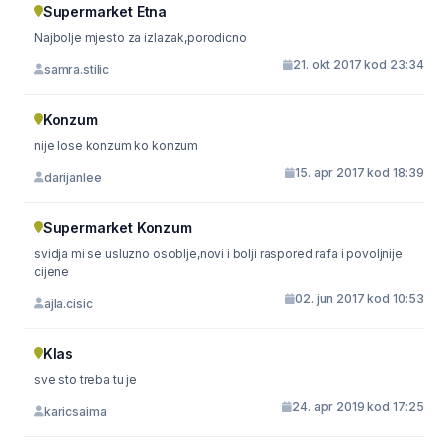
Supermarket Etna
Najbolje mjesto za izlazak,porodicno
21. okt 2017 kod 23:34
samra.stilic
Konzum
nije lose konzum ko konzum
15. apr 2017 kod 18:39
darijanlee
Supermarket Konzum
svidja mi se usluzno osoblje,novi i bolji raspored rafa i povoljnije
cijene
02. jun 2017 kod 10:53
ajla.cisic
Klas
sve sto treba tu je
24. apr 2019 kod 17:25
karicsaima