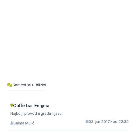
Komentari u blizini
Caffe bar Enigma
Najbolji provod u gradu Ilijašu.
03. jun 2017 kod 22:39
Selma Mujić