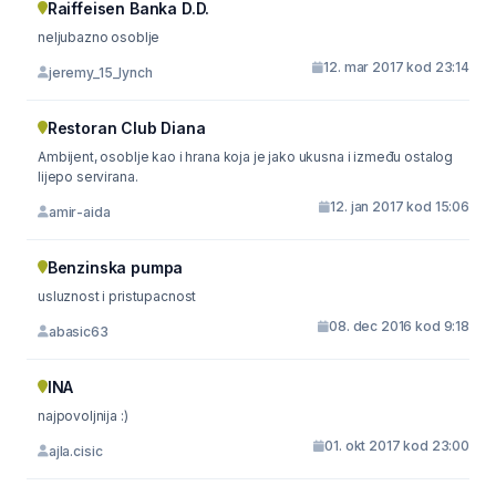
Raiffeisen Banka D.D.
neljubazno osoblje
12. mar 2017 kod 23:14
jeremy_15_lynch
Restoran Club Diana
Ambijent, osoblje kao i hrana koja je jako ukusna i između ostalog
lijepo servirana.
12. jan 2017 kod 15:06
amir-aida
Benzinska pumpa
usluznost i pristupacnost
08. dec 2016 kod 9:18
abasic63
INA
najpovoljnija :)
01. okt 2017 kod 23:00
ajla.cisic