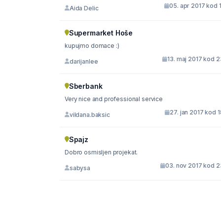
05. apr 2017 kod 
Aida Delic
Supermarket Hoše
kupujmo domace :)
13. maj 2017 kod 2
darijanlee
Sberbank
Very nice and professional service
27. jan 2017 kod 
vildana.baksic
Spajz
Dobro osmisljen projekat.
03. nov 2017 kod 2
sabysa