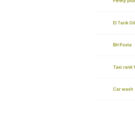
Penny plu
El Tarik Oil
BH Posta
Taxi rank 
Car wash