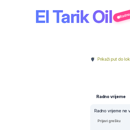
Radno 
El Tarik Oil
Prikaži put do lok
Radno vrijeme
Radno vrijeme ne v
Prijavi grešku