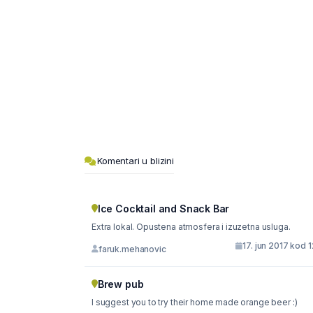
Komentari u blizini
Ice Cocktail and Snack Bar
Extra lokal. Opustena atmosfera i izuzetna usluga.
17. jun 2017 kod 
faruk.mehanovic
Brew pub
I suggest you to try their home made orange beer :)