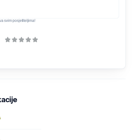
iva svim posjetiteljima!
kacije
s