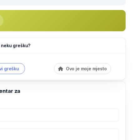
li neku grešku?
vi grešku
Ovo je moje mjesto
ntar za