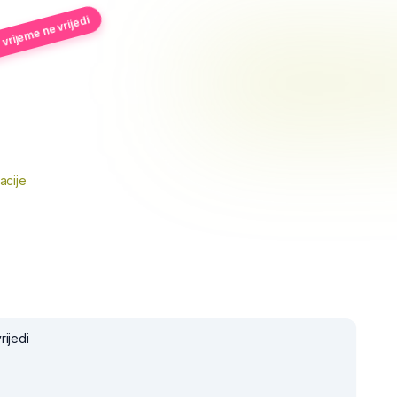
vrijeme ne vrijedi
acije
rijedi