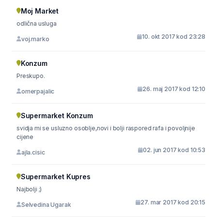
Moj Market
odlična usluga
10. okt 2017 kod 23:28
voj.marko
Konzum
Preskupo.
26. maj 2017 kod 12:10
omerpajalic
Supermarket Konzum
svidja mi se usluzno osoblje,novi i bolji raspored rafa i povoljnije
cijene
02. jun 2017 kod 10:53
ajla.cisic
Supermarket Kupres
Najbolji ;)
27. mar 2017 kod 20:15
Selvedina Ugarak