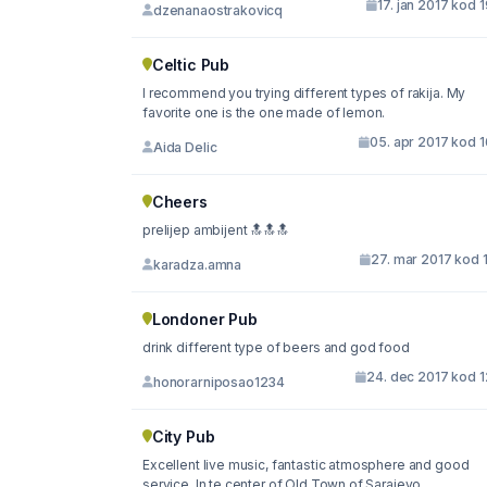
17. jan 2017 kod 
dzenanaostrakovicq
Celtic Pub
I recommend you trying different types of rakija. My
favorite one is the one made of lemon.
05. apr 2017 kod 
Aida Delic
Cheers
prelijep ambijent 🔝🔝🔝
27. mar 2017 kod 
karadza.amna
Londoner Pub
drink different type of beers and god food
24. dec 2017 kod 1
honorarniposao1234
City Pub
Excellent live music, fantastic atmosphere and good
service. In te center of Old Town of Sarajevo...