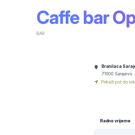
Caffe bar O
BAR
Branilaca Saraj
71000
Sarajevo
Prikaži put do lok
Radno vrijeme