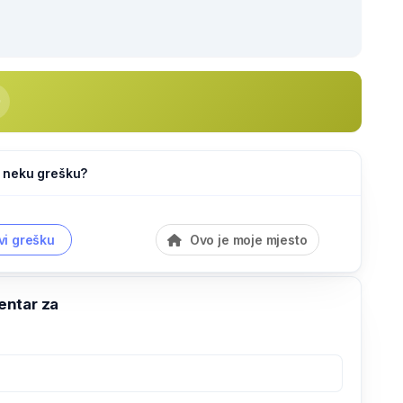
li neku grešku?
vi grešku
Ovo je moje mjesto
ntar za