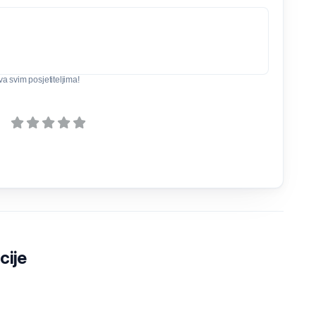
iva svim posjetiteljima!
cije