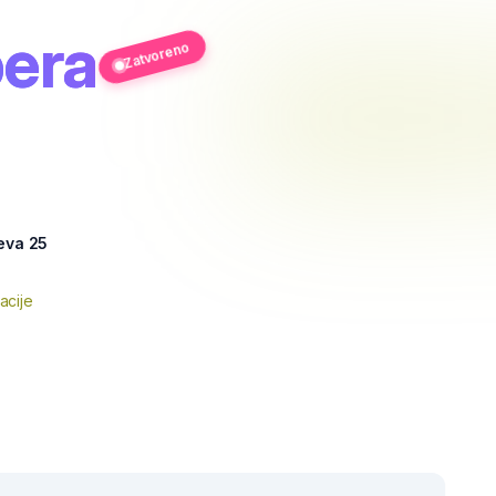
pera
Zatvoreno
eva 25
acije